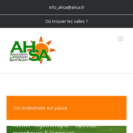
info_ahsa@ahsa.fr
Où trouver les salles ?
Cet évènement est passé.
Atelier Yogathérapie – Spécial