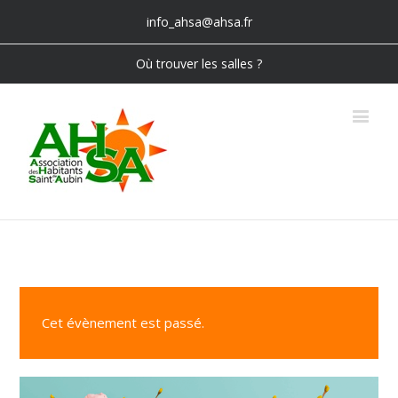
info_ahsa@ahsa.fr
Où trouver les salles ?
Cet évènement est passé.